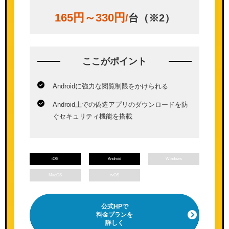
165円～330円
/
台（※2）
ここが
ポイント
Androidに強力な閲覧制限をかけられる
Android上での偽造アプリのダウンロードを防
ぐセキュリティ機能を搭載
iOS
Android
Windows
MacOS
tvOS
公式HPで
料金プランを
詳しく