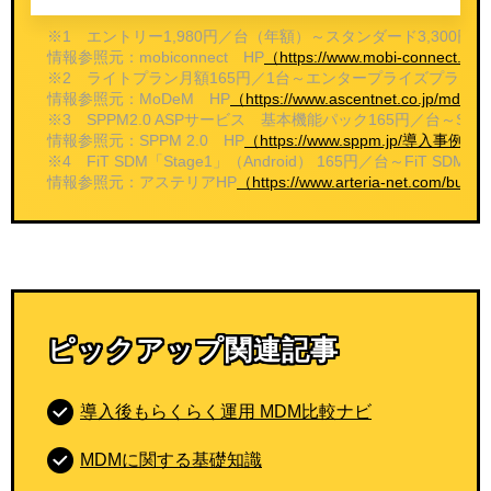
※1 エントリー1,980円／台（年額）～スタンダード3,30
情報参照元：mobiconnect HP
（https://www.mobi-connect.net/
※2 ライトプラン月額165円／1台～エンタープライズプラン月
情報参照元：MoDeM HP
（https://www.ascentnet.co.jp/m
※3 SPPM2.0 ASPサービス 基本機能パック165円／台～SP
情報参照元：SPPM 2.0 HP
（https://www.sppm.jp/導入事
※4 FiT SDM「Stage1」（Android） 165円／台～FiT SD
情報参照元：アステリアHP
（https://www.arteria-net.com/busi
ピックアップ関連記事
導入後もらくらく運用 MDM比較ナビ
MDMに関する基礎知識