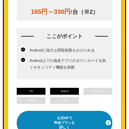
165円～330円
/
台（※2）
ここが
ポイント
Androidに強力な閲覧制限をかけられる
Android上での偽造アプリのダウンロードを防
ぐセキュリティ機能を搭載
iOS
Android
Windows
MacOS
tvOS
公式HPで
料金プランを
詳しく