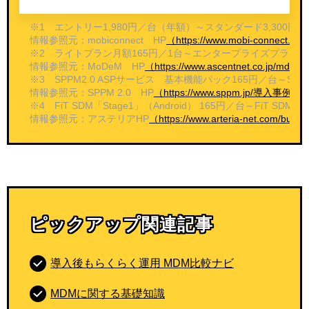
※1 エントリー1,980円／台（年額）～スタンダード3,30
情報参照元：mobiconnect HP
（https://www.mobi-connect.net/
※2 ライトプラン月額165円／1台～エンタープライズプラン月
情報参照元：MoDeM HP
（https://www.ascentnet.co.jp/m
※3 SPPM2.0 ASPサービス 基本機能パック165円／台～SP
情報参照元：SPPM 2.0 HP
（https://www.sppm.jp/導入事
※4 FiT SDM「Stage1」（Android） 165円／台～FiT SD
情報参照元：アステリアHP
（https://www.arteria-net.com/busi
ピックアップ関連記事
導入後もらくらく運用 MDM比較ナビ
MDMに関する基礎知識