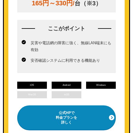
165円～330円
/
台（※3）
ここが
ポイント
災害や電話網の障害に強く、無線LAN端末にも
有効
安否確認システムに利用できる機能あり
iOS
Android
Windows
MacOS
tvOS
公式HPで
料金プランを
詳しく