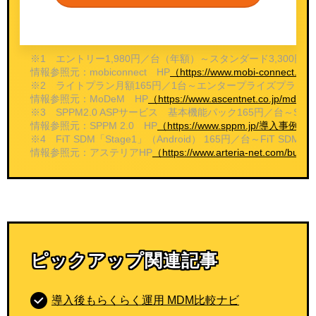
※1 エントリー1,980円／台（年額）～スタンダード3,30
情報参照元：mobiconnect HP
（https://www.mobi-connect.net/
※2 ライトプラン月額165円／1台～エンタープライズプラン月
情報参照元：MoDeM HP
（https://www.ascentnet.co.jp/m
※3 SPPM2.0 ASPサービス 基本機能パック165円／台～SP
情報参照元：SPPM 2.0 HP
（https://www.sppm.jp/導入事
※4 FiT SDM「Stage1」（Android） 165円／台～FiT SD
情報参照元：アステリアHP
（https://www.arteria-net.com/busi
ピックアップ関連記事
導入後もらくらく運用 MDM比較ナビ