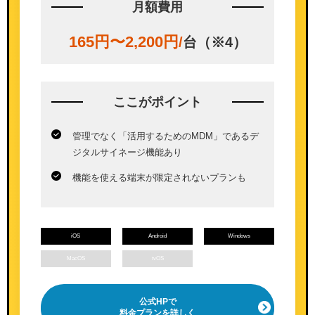
月額費用
165円〜2,200円
/
台（※4）
ここが
ポイント
管理でなく「活用するためのMDM」であるデ
ジタルサイネージ機能あり
機能を使える端末が限定されないプランも
iOS
Android
Windows
MacOS
tvOS
公式HPで
料金プランを詳しく