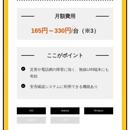
月額費用
165円～330円
/
台（※3）
ここが
ポイント
災害や電話網の障害に強く、無線LAN端末にも
有効
安否確認システムに利用できる機能あり
iOS
Android
Windows
MacOS
tvOS