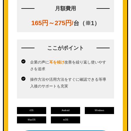
月額費用
165円～275円
/
台（※1）
ここが
ポイント
企業の声に
耳を傾け
改善を繰り返し使いやす
さを追求
操作方法や活用方法をすぐに確認できる等導
入後のサポートも充実
iOS
Android
Windows
MacOS
tvOS