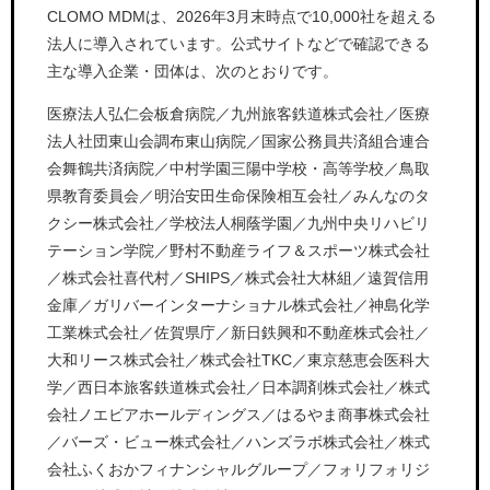
CLOMO MDMは、2026年3月末時点で10,000社を超える
法人に導入されています。公式サイトなどで確認できる
主な導入企業・団体は、次のとおりです。
医療法人弘仁会板倉病院／九州旅客鉄道株式会社／医療
法人社団東山会調布東山病院／国家公務員共済組合連合
会舞鶴共済病院／中村学園三陽中学校・高等学校／鳥取
県教育委員会／明治安田生命保険相互会社／みんなのタ
クシー株式会社／学校法人桐蔭学園／九州中央リハビリ
テーション学院／野村不動産ライフ＆スポーツ株式会社
／株式会社喜代村／SHIPS／株式会社大林組／遠賀信用
金庫／ガリバーインターナショナル株式会社／神島化学
工業株式会社／佐賀県庁／新日鉄興和不動産株式会社／
大和リース株式会社／株式会社TKC／東京慈恵会医科大
学／西日本旅客鉄道株式会社／日本調剤株式会社／株式
会社ノエビアホールディングス／はるやま商事株式会社
／バーズ・ビュー株式会社／ハンズラボ株式会社／株式
会社ふくおかフィナンシャルグループ／フォリフォリジ