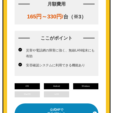
月額費用
165円～330円
/
台（※3）
ここが
ポイント
災害や電話網の障害に強く、無線LAN端末にも
有効
安否確認システムに利用できる機能あり
iOS
Android
Windows
MacOS
tvOS
公式HPで