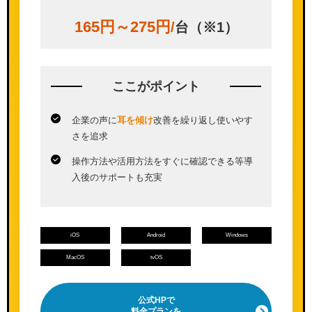
165円～275円
/
台（※1）
ここが
ポイント
企業の声に
耳を傾け
改善を繰り返し使いやす
さを追求
操作方法や活用方法をすぐに確認できる等導
入後のサポートも充実
iOS
Android
Windows
MacOS
tvOS
公式HPで
料金プランを