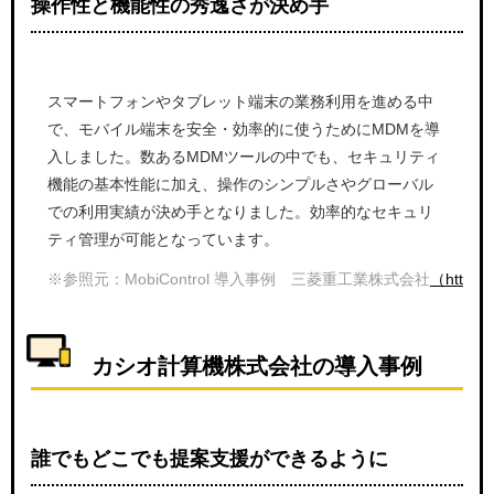
操作性と機能性の秀逸さが決め手
スマートフォンやタブレット端末の業務利用を進める中
で、モバイル端末を安全・効率的に使うためにMDMを導
入しました。数あるMDMツールの中でも、セキュリティ
機能の基本性能に加え、操作のシンプルさやグローバル
での利用実績が決め手となりました。効率的なセキュリ
ティ管理が可能となっています。
※参照元：MobiControl 導入事例 三菱重工業株式会社
（https:/
カシオ計算機株式会社の導入事例
誰でもどこでも提案支援ができるように