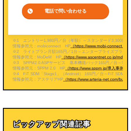
電話で問い合わせる
※1 エントリー1,980円／台（年額）～スタンダード3,30
情報参照元：mobiconnect HP
（https://www.mobi-connect.net/
※2 ライトプラン月額165円／1台～エンタープライズプラン月
情報参照元：MoDeM HP
（https://www.ascentnet.co.jp/m
※3 SPPM2.0 ASPサービス 基本機能パック165円／台～SP
情報参照元：SPPM 2.0 HP
（https://www.sppm.jp/導入事
※4 FiT SDM「Stage1」（Android） 165円／台～FiT SD
情報参照元：アステリアHP
（https://www.arteria-net.com/busi
ピックアップ関連記事