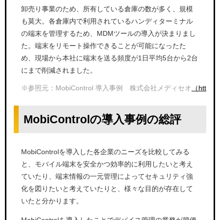
卸売り事業のため、所有している倉庫の数が多く、規模
も莫大。各倉庫内で利用されているハンディターミナル
の端末を管理するため、MDMツールの導入が決まりまし
た。端末をリモート操作できることが可能になったた
め、現場から本社に端末を送る頻度が1日平均5台から2台
にまで削減されました。
※参照元：MobiControl 導入事例 株式会社メディセオ
（https:/
MobiControlの導入事例の総評
MobiControlを導入した各企業のニーズを比較してみる
と、モバイル端末を安全かつ効率的に利用したいと考え
ていたり、端末情報の一元管理によってセキュリティ強
化を図りたいと考えていたりと、様々な目的が存在して
いたと分かります。
MobiControlを導入したことでデバイス管理の業務が簡便